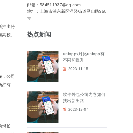
邮箱：584511937@qq.com
地址：上海市浦东新区洋泾街道灵山路958
号
断推出符
热点新闻
与高校、
uniappx对比uniapp有
不同和提升
2023-11-15
先，公司
场占有
软件外包公司内卷如何
找出新出路
2023-12-07
的增长