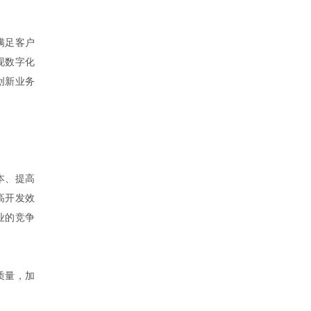
满足客户
现数字化
创新业务
本、提高
高开发效
业的竞争
质量，加