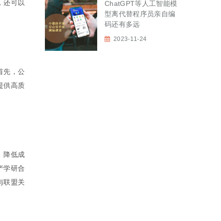
，还可以
​ChatGPT等人工智能模
型离代替程序员亲自编
码还有多远
2023-11-24
首先，公
提供高质
。
、降低成
产学研合
与联盟关